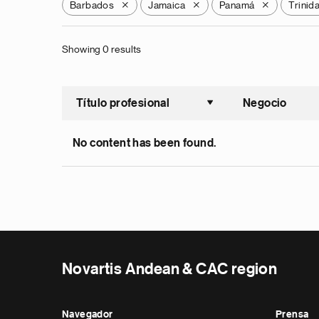
Barbados
Jamaica
Panamá
Trinid
X
X
X
Showing 0 results
Título profesional
Negocio
Ordenar a
No content has been found.
Novartis Andean & CAC region
Navegador
Prensa