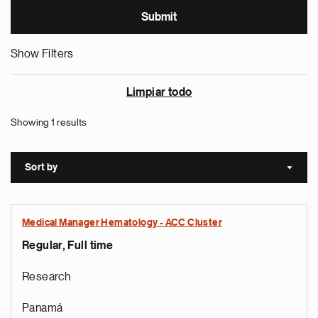
Show Filters
Limpiar todo
Showing 1 results
Sort by
Sort a
Medical Manager Hematology - ACC Cluster
Regular, Full time
Research
Panamá