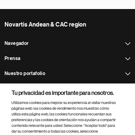
Novartis Andean & CAC region
Navegador
Prensa
Nuestro portafolio
Otras webs
Tu privacidad es importante para nosotros.
Utilizamos cookies para mejorar su experiencia al visitar nuestras
Footer Site Search
páginas web: las cookies de rendimiento nos muestran cómo
utiliza esta página web, las cookies funcionales recuerdan sus
preferencias y las cookies de orientación nos ayudan a compartir
contenido relevante para usted. Seleccione: "Aceptar todo" para
dar su consentimiento a todas las cookies, seleccione