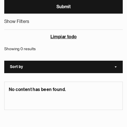
Show Filters
Limpiar todo
Showing 0 results
Sort by
Sort a
No content has been found.