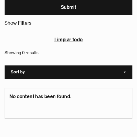
Show Filters
Limpiar todo
Showing 0 results
Sort by
Sort a
No content has been found.