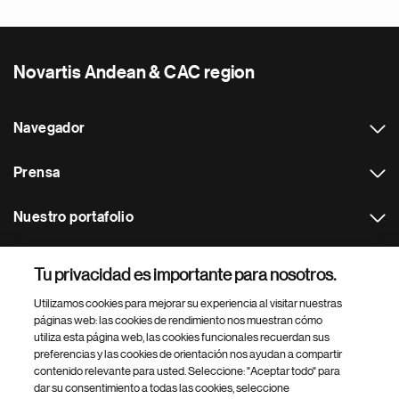
Novartis Andean & CAC region
Navegador
Prensa
Nuestro portafolio
Otras webs
Tu privacidad es importante para nosotros.
Utilizamos cookies para mejorar su experiencia al visitar nuestras
Footer Site Search
páginas web: las cookies de rendimiento nos muestran cómo
utiliza esta página web, las cookies funcionales recuerdan sus
preferencias y las cookies de orientación nos ayudan a compartir
contenido relevante para usted. Seleccione: "Aceptar todo" para
dar su consentimiento a todas las cookies, seleccione