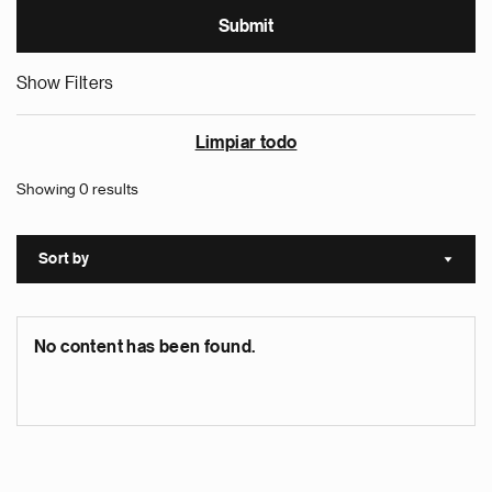
Show Filters
Limpiar todo
Showing 0 results
Sort by
Sort a
No content has been found.