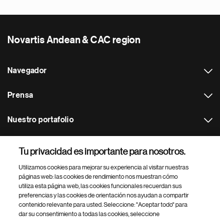
Novartis Andean & CAC region
Navegador
Prensa
Nuestro portafolio
Otras webs
Tu privacidad es importante para nosotros.
Utilizamos cookies para mejorar su experiencia al visitar nuestras
Footer Site Search
páginas web: las cookies de rendimiento nos muestran cómo
utiliza esta página web, las cookies funcionales recuerdan sus
preferencias y las cookies de orientación nos ayudan a compartir
contenido relevante para usted. Seleccione: "Aceptar todo" para
dar su consentimiento a todas las cookies, seleccione