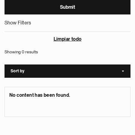
Show Filters
Limpiar todo
Showing 0 results
Sort by
Sort a
No content has been found.