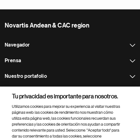
Novartis Andean & CAC region
Navegador
Prensa
Nuestro portafolio
Otras webs
Tu privacidad es importante para nosotros.
Utilizamos cookies para mejorar su experiencia al visitar nuestras
Footer Site Search
páginas web: las cookies de rendimiento nos muestran cómo
utiliza esta página web, las cookies funcionales recuerdan sus
preferencias y las cookies de orientación nos ayudan a compartir
contenido relevante para usted. Seleccione: "Aceptar todo" para
dar su consentimiento a todas las cookies, seleccione