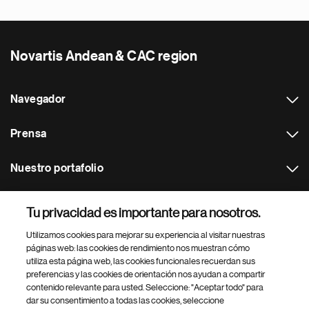
Novartis Andean & CAC region
Navegador
Prensa
Nuestro portafolio
Otras webs
Tu privacidad es importante para nosotros.
Utilizamos cookies para mejorar su experiencia al visitar nuestras
Footer Site Search
páginas web: las cookies de rendimiento nos muestran cómo
utiliza esta página web, las cookies funcionales recuerdan sus
preferencias y las cookies de orientación nos ayudan a compartir
contenido relevante para usted. Seleccione: "Aceptar todo" para
dar su consentimiento a todas las cookies, seleccione