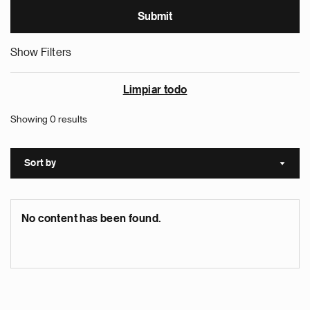
Show Filters
Limpiar todo
Showing 0 results
Sort by
Sort a
No content has been found.