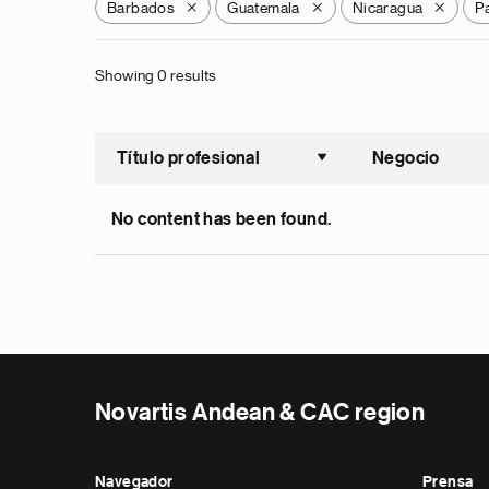
Barbados
Guatemala
Nicaragua
P
X
X
X
Showing 0 results
Título profesional
Negocio
Ordenar a
No content has been found.
Novartis Andean & CAC region
Navegador
Prensa