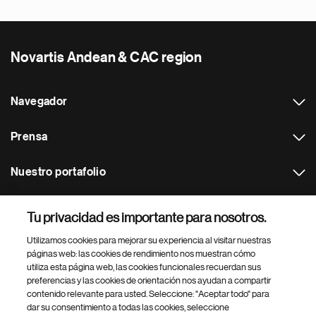
Novartis Andean & CAC region
Navegador
Prensa
Nuestro portafolio
Otras webs
Tu privacidad es importante para nosotros.
Utilizamos cookies para mejorar su experiencia al visitar nuestras
Footer Site Search
páginas web: las cookies de rendimiento nos muestran cómo
utiliza esta página web, las cookies funcionales recuerdan sus
preferencias y las cookies de orientación nos ayudan a compartir
contenido relevante para usted. Seleccione: "Aceptar todo" para
dar su consentimiento a todas las cookies, seleccione