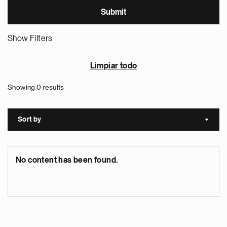
Show Filters
Limpiar todo
Showing 0 results
Sort by
Sort a
No content has been found.