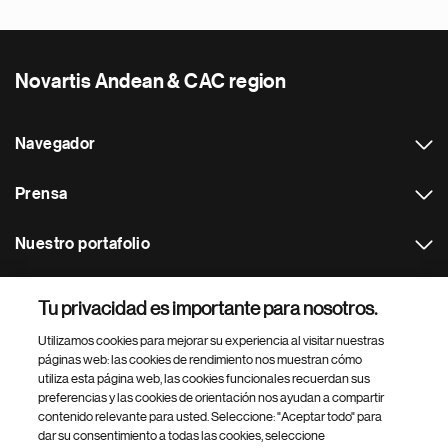
Novartis Andean & CAC region
Navegador
Prensa
Nuestro portafolio
Otras webs
Tu privacidad es importante para nosotros.
Utilizamos cookies para mejorar su experiencia al visitar nuestras
Footer Site Search
páginas web: las cookies de rendimiento nos muestran cómo
utiliza esta página web, las cookies funcionales recuerdan sus
preferencias y las cookies de orientación nos ayudan a compartir
contenido relevante para usted. Seleccione: "Aceptar todo" para
dar su consentimiento a todas las cookies, seleccione