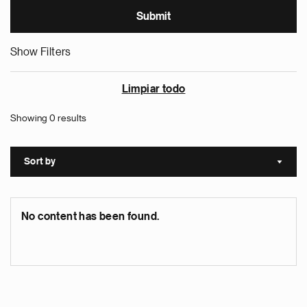
Show Filters
Limpiar todo
Showing 0 results
Sort by
Sort a
No content has been found.