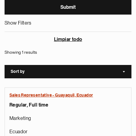
Show Filters
Limpiar todo
Showing 1 results
Sort by
Sort a
Sales Representative - Guayaquil, Ecuador
Regular, Full time
Marketing
Ecuador