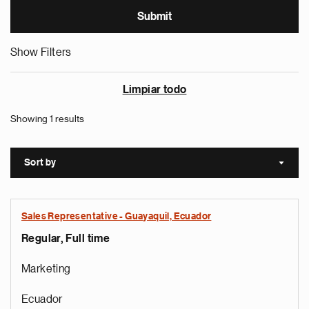
Show Filters
Limpiar todo
Showing 1 results
Sort by
Sort a
Sales Representative - Guayaquil, Ecuador
Regular, Full time
Marketing
Ecuador