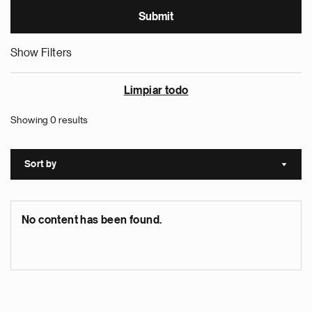
Show Filters
Limpiar todo
Showing 0 results
Sort by
Sort a
No content has been found.