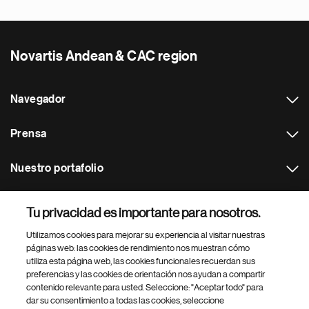
Novartis Andean & CAC region
Navegador
Prensa
Nuestro portafolio
Otras webs
Tu privacidad es importante para nosotros.
Utilizamos cookies para mejorar su experiencia al visitar nuestras
Footer Site Search
páginas web: las cookies de rendimiento nos muestran cómo
utiliza esta página web, las cookies funcionales recuerdan sus
preferencias y las cookies de orientación nos ayudan a compartir
contenido relevante para usted. Seleccione: "Aceptar todo" para
dar su consentimiento a todas las cookies, seleccione