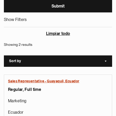
Show Filters
Limpiar todo
Showing 2 results
Sort by
Sort a
Sales Representative - Guayaquil, Ecuador
Regular, Full time
Marketing
Ecuador