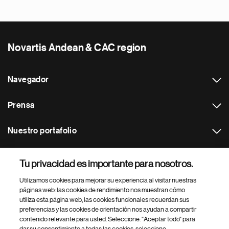
Novartis Andean & CAC region
Navegador
Prensa
Nuestro portafolio
Otras webs
Tu privacidad es importante para nosotros.
Utilizamos cookies para mejorar su experiencia al visitar nuestras
Footer Site Search
páginas web: las cookies de rendimiento nos muestran cómo
utiliza esta página web, las cookies funcionales recuerdan sus
preferencias y las cookies de orientación nos ayudan a compartir
contenido relevante para usted. Seleccione: "Aceptar todo" para
dar su consentimiento a todas las cookies, seleccione