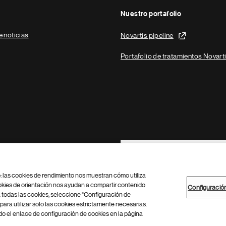
Nuestro portafolio
e noticias
Novartis pipeline
Portafolio de tratamientos Novart
Footer Site Search
b: las cookies de rendimiento nos muestran cómo utiliza
okies de orientación nos ayudan a compartir contenido
Configuració
 todas las cookies, seleccione "Configuración de
para utilizar solo las cookies estrictamente necesarias.
Configuración de cookies
Mapa del sitio
 el enlace de configuración de cookies en la página