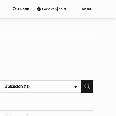
Candean | es
Buscar
Menú
Ubicación (11)