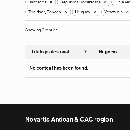
Barbados
República Dominicana
El Salva
X
X
Trinidad y Tobago
Uruguay
Venezuela
X
X
X
Showing 0 results
Título profesional
Negocio
Ordenar a
No content has been found.
Novartis Andean & CAC region