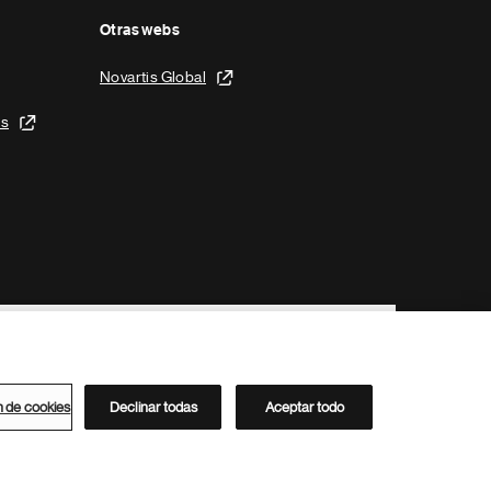
Otras webs
Novartis Global
is
n de cookies
Declinar todas
Aceptar todo
Directorio de Novartis
Este sitio está dirigido al público del clúster ACC