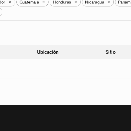
dor
Guatemala
Honduras
Nicaragua
Panam
X
X
X
X
Ubicación
Sitio
scendente