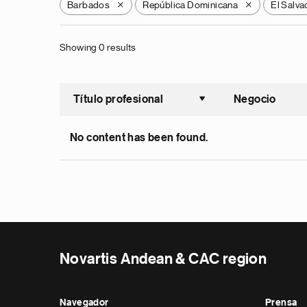
Barbados
República Dominicana
El Salva
X
X
Showing 0 results
Título profesional
Negocio
Ordenar a
No content has been found.
Novartis Andean & CAC region
Navegador
Prensa