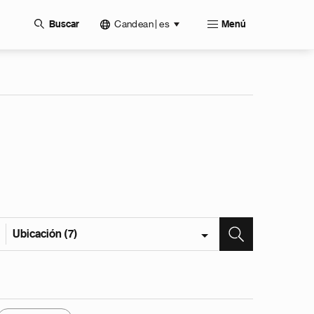
Candean | es
Buscar
Menú
Ubicación (7)