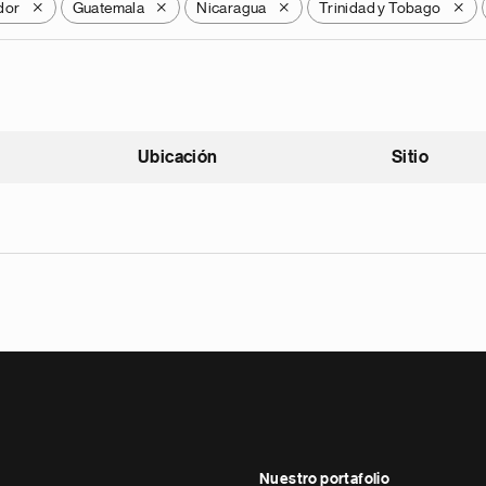
dor
Guatemala
Nicaragua
Trinidad y Tobago
X
X
X
X
Ubicación
Sitio
scendente
Nuestro portafolio