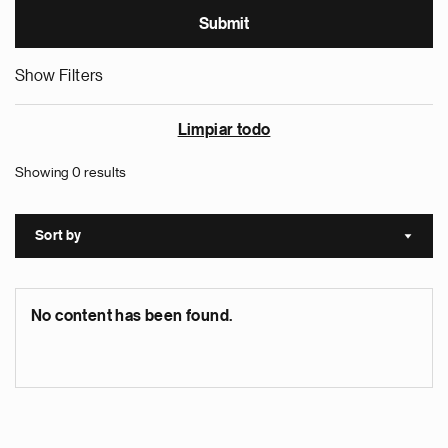
Show Filters
Limpiar todo
Showing 0 results
Sort by
Sort a
No content has been found.