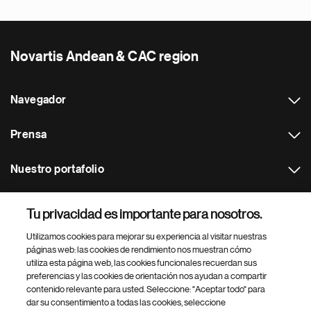
Novartis Andean & CAC region
Navegador
Prensa
Nuestro portafolio
Otras webs
Tu privacidad es importante para nosotros.
Utilizamos cookies para mejorar su experiencia al visitar nuestras
Footer Site Search
páginas web: las cookies de rendimiento nos muestran cómo
utiliza esta página web, las cookies funcionales recuerdan sus
preferencias y las cookies de orientación nos ayudan a compartir
contenido relevante para usted. Seleccione: "Aceptar todo" para
dar su consentimiento a todas las cookies, seleccione