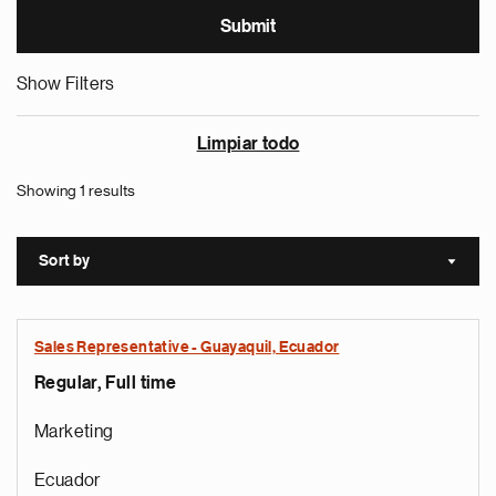
Show Filters
Limpiar todo
Showing 1 results
Sort by
Sort a
Sales Representative - Guayaquil, Ecuador
Regular, Full time
Marketing
Ecuador