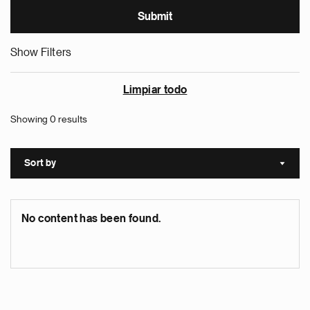
Show Filters
Limpiar todo
Showing 0 results
Sort by
Sort a
No content has been found.