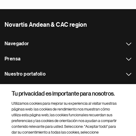
Novartis Andean & CAC region
Navegador
Prensa
Nuestro portafolio
Otras webs
Tu privacidad es importante para nosotros.
Utilizamos cookies para mejorar su experiencia al visitar nuestras
Footer Site Search
páginas web: las cookies de rendimiento nos muestran cómo
utiliza esta página web, las cookies funcionales recuerdan sus
preferencias y las cookies de orientación nos ayudan a compartir
contenido relevante para usted. Seleccione: "Aceptar todo" para
dar su consentimiento a todas las cookies, seleccione