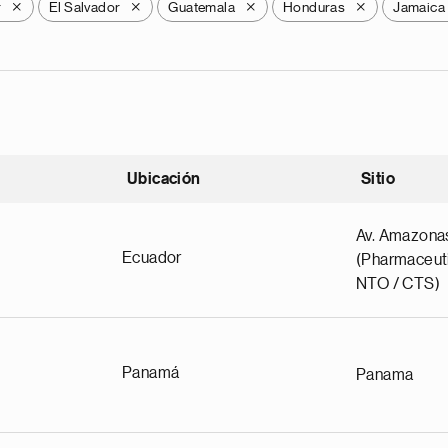
r
El Salvador
Guatemala
Honduras
Jamaica
X
X
X
X
Ubicación
Sitio
scendente
Av. Amazona
Ecuador
(Pharmaceuti
NTO / CTS)
Panamá
Panama