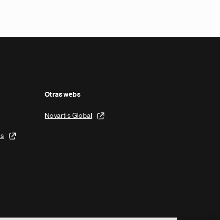
Otras webs
Novartis Global
is