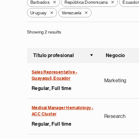
Barbados
República Dominicana
Ecuado
X
X
Uruguay
Venezuela
X
X
Showing 2 results
Título profesional
Negocio
Ordenar a
Sales Representative -
Guayaquil, Ecuador
Marketing
Regular, Full time
Medical Manager Hematology -
ACC Cluster
Research
Regular, Full time