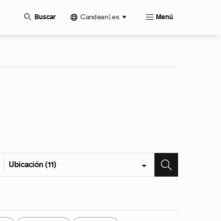
Candean | es
Buscar
Menú
Ubicación (11)