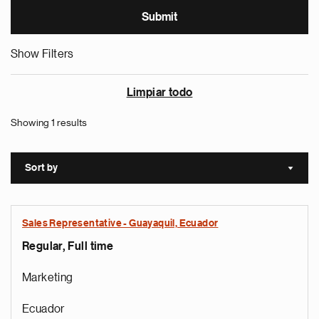
Show Filters
Limpiar todo
Showing 1 results
Sort by
Sort a
Sales Representative - Guayaquil, Ecuador
Regular, Full time
Marketing
Ecuador