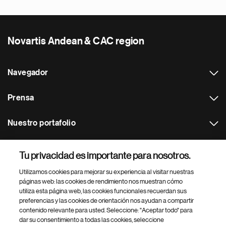
Novartis Andean & CAC region
Navegador
Prensa
Nuestro portafolio
Otras webs
Tu privacidad es importante para nosotros.
Utilizamos cookies para mejorar su experiencia al visitar nuestras
Footer Site Search
páginas web: las cookies de rendimiento nos muestran cómo
utiliza esta página web, las cookies funcionales recuerdan sus
preferencias y las cookies de orientación nos ayudan a compartir
contenido relevante para usted. Seleccione: "Aceptar todo" para
dar su consentimiento a todas las cookies, seleccione