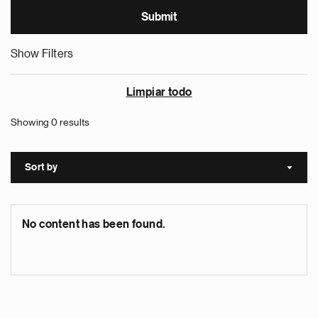
Show Filters
Limpiar todo
Showing 0 results
Sort by
Sort a
No content has been found.