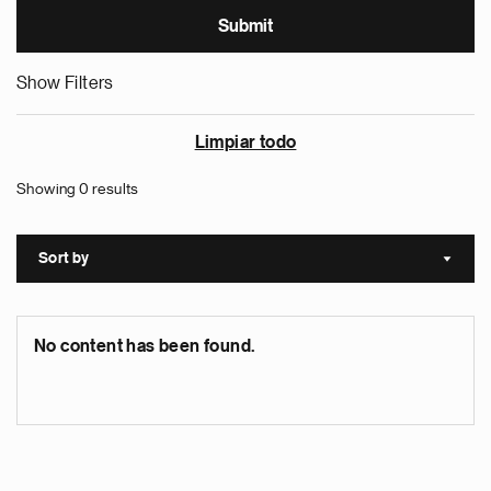
Show Filters
Limpiar todo
Showing 0 results
Sort by
Sort a
No content has been found.