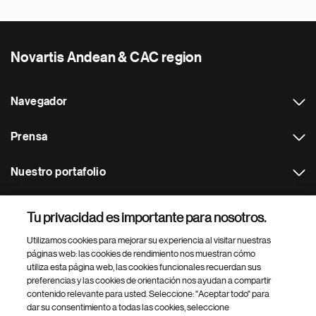
Novartis Andean & CAC region
Navegador
Prensa
Nuestro portafolio
Otras webs
Tu privacidad es importante para nosotros.
Utilizamos cookies para mejorar su experiencia al visitar nuestras
Footer Site Search
páginas web: las cookies de rendimiento nos muestran cómo
utiliza esta página web, las cookies funcionales recuerdan sus
preferencias y las cookies de orientación nos ayudan a compartir
contenido relevante para usted. Seleccione: "Aceptar todo" para
dar su consentimiento a todas las cookies, seleccione