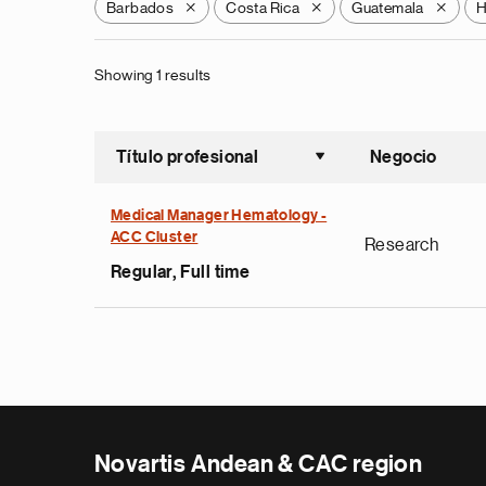
Barbados
Costa Rica
Guatemala
H
X
X
X
Showing 1 results
Título profesional
Negocio
Ordenar a
Medical Manager Hematology -
ACC Cluster
Research
Regular, Full time
Novartis Andean & CAC region