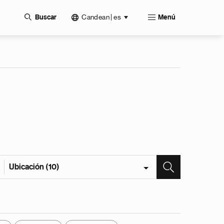
Candean | es
Buscar
Menú
Ubicación (10)