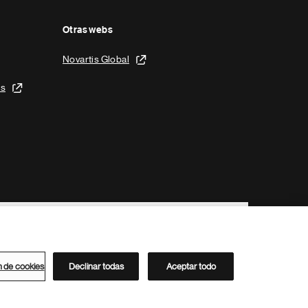
Otras webs
Novartis Global
is
n de cookies
Declinar todas
Aceptar todo
Directorio de Novartis
Este sitio está dirigido al público del clúster ACC