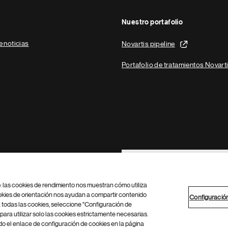
Nuestro portafolio
e noticias
Novartis pipeline
Portafolio de tratamientos Novart
Footer Site Search
b: las cookies de rendimiento nos muestran cómo utiliza
okies de orientación nos ayudan a compartir contenido
Configuració
 todas las cookies, seleccione "Configuración de
para utilizar solo las cookies estrictamente necesarias.
Configuración de cookies
Mapa del sitio
 el enlace de configuración de cookies en la página