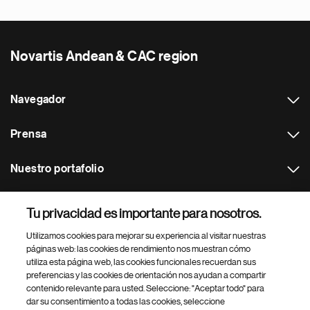
Novartis Andean & CAC region
Navegador
Prensa
Nuestro portafolio
Otras webs
Tu privacidad es importante para nosotros.
Utilizamos cookies para mejorar su experiencia al visitar nuestras
Footer Site Search
páginas web: las cookies de rendimiento nos muestran cómo
utiliza esta página web, las cookies funcionales recuerdan sus
preferencias y las cookies de orientación nos ayudan a compartir
contenido relevante para usted. Seleccione: "Aceptar todo" para
dar su consentimiento a todas las cookies, seleccione