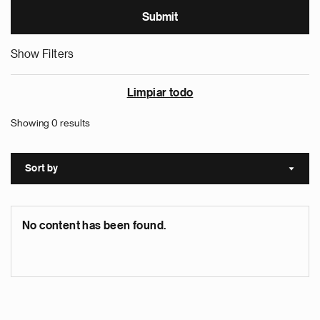
Show Filters
Limpiar todo
Showing 0 results
Sort by
Sort a
No content has been found.