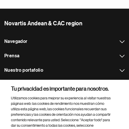
Novartis Andean & CAC region
Navegador
Prensa
Nuestro portafolio
Otras webs
Tu privacidad es importante para nosotros.
Utilizamos cookies para mejorar su experiencia al visitar nuestras
Footer Site Search
páginas web: las cookies de rendimiento nos muestran cómo
utiliza esta página web, las cookies funcionales recuerdan sus
preferencias y las cookies de orientación nos ayudan a compartir
contenido relevante para usted. Seleccione: "Aceptar todo" para
dar su consentimiento a todas las cookies, seleccione