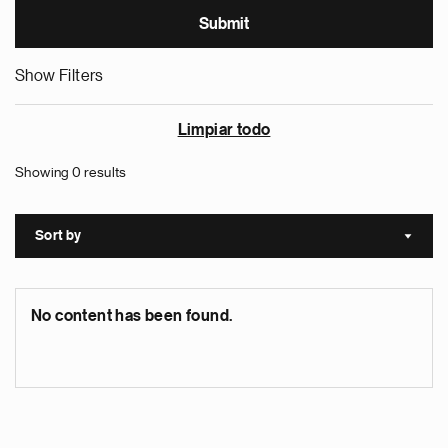
Show Filters
Limpiar todo
Showing 0 results
Sort by
Sort a
No content has been found.