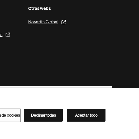
Otras webs
Novartis Global
is
n de cookies
Declinar todas
Aceptar todo
Directorio de Novartis
Este sitio está dirigido al público del clúster ACC