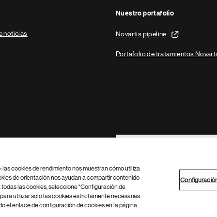
Nuestro portafolio
e noticias
Novartis pipeline
Portafolio de tratamientos Novart
Footer Site Search
b: las cookies de rendimiento nos muestran cómo utiliza
okies de orientación nos ayudan a compartir contenido
Configuració
 todas las cookies, seleccione "Configuración de
para utilizar solo las cookies estrictamente necesarias.
Configuración de cookies
Mapa del sitio
 el enlace de configuración de cookies en la página