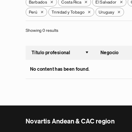
Barbados
Costa Rica
El Salvador
X
X
X
Perú
Trinidad y Tobago
Uruguay
X
X
X
Showing 0 results
Título profesional
Negocio
Ordenar a
No content has been found.
Novartis Andean & CAC region