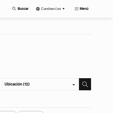
Candean | es
Buscar
Menú
Ubicación (12)