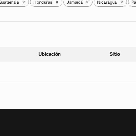
Guatemala
Honduras
Jamaica
Nicaragua
P
X
X
X
X
Ubicación
Sitio
scendente