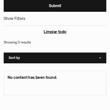
Show Filters
Limpiar todo
Showing 0 results
Sort by
Sort a
No content has been found.