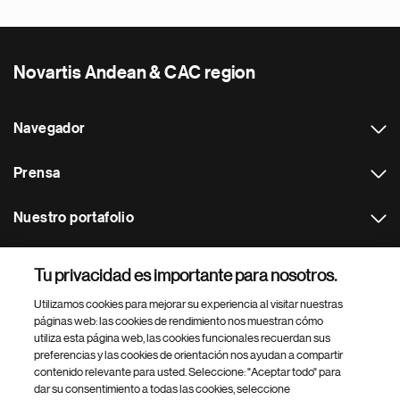
Novartis Andean & CAC region
Navegador
Prensa
Nuestro portafolio
Otras webs
Tu privacidad es importante para nosotros.
Utilizamos cookies para mejorar su experiencia al visitar nuestras
Footer Site Search
páginas web: las cookies de rendimiento nos muestran cómo
utiliza esta página web, las cookies funcionales recuerdan sus
preferencias y las cookies de orientación nos ayudan a compartir
contenido relevante para usted. Seleccione: "Aceptar todo" para
dar su consentimiento a todas las cookies, seleccione