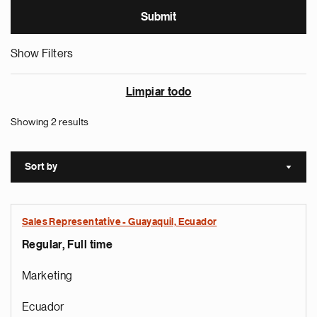
Show Filters
Limpiar todo
Showing 2 results
Sort by
Sort a
Sales Representative - Guayaquil, Ecuador
Regular, Full time
Marketing
Ecuador