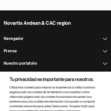
Novartis Andean & CAC region
Navegador
Prensa
Nuestro portafolio
Otras webs
Tu privacidad es importante para nosotros.
Utilizamos cookies para mejorar su experiencia al visitar nuestras
Footer Site Search
páginas web: las cookies de rendimiento nos muestran cómo
utiliza esta página web, las cookies funcionales recuerdan sus
preferencias y las cookies de orientación nos ayudan a compartir
contenido relevante para usted. Seleccione: "Aceptar todo" para
dar su consentimiento a todas las cookies, seleccione