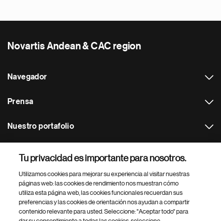
Novartis Andean & CAC region
Navegador
Prensa
Nuestro portafolio
Otras webs
Tu privacidad es importante para nosotros.
Utilizamos cookies para mejorar su experiencia al visitar nuestras
Footer Site Search
páginas web: las cookies de rendimiento nos muestran cómo
utiliza esta página web, las cookies funcionales recuerdan sus
preferencias y las cookies de orientación nos ayudan a compartir
contenido relevante para usted. Seleccione: "Aceptar todo" para
dar su consentimiento a todas las cookies, seleccione