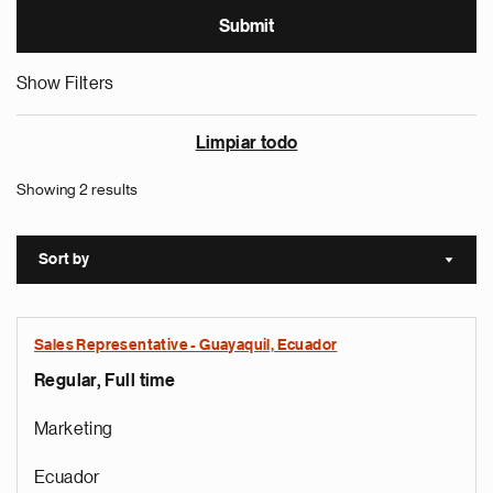
Show Filters
Limpiar todo
Showing 2 results
Sort by
Sort a
Sales Representative - Guayaquil, Ecuador
Regular, Full time
Marketing
Ecuador