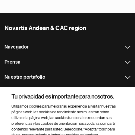
Novartis Andean & CAC region
Navegador
Prensa
Nuestro portafolio
Otras webs
Tu privacidad es importante para nosotros.
Utilizamos cookies para mejorar su experiencia al visitar nuestras
Footer Site Search
páginas web: las cookies de rendimiento nos muestran cómo
utiliza esta página web, las cookies funcionales recuerdan sus
preferencias y las cookies de orientación nos ayudan a compartir
contenido relevante para usted. Seleccione: "Aceptar todo" para
dar su consentimiento a todas las cookies, seleccione