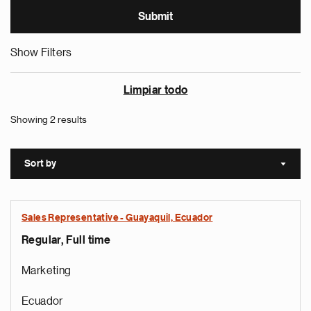
Show Filters
Limpiar todo
Showing 2 results
Sort by
Sort a
Sales Representative - Guayaquil, Ecuador
Regular, Full time
Marketing
Ecuador