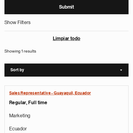
Show Filters
Limpiar todo
Showing 1 results
Sort by
Sort a
Sales Representative - Guayaquil, Ecuador
Regular, Full time
Marketing
Ecuador