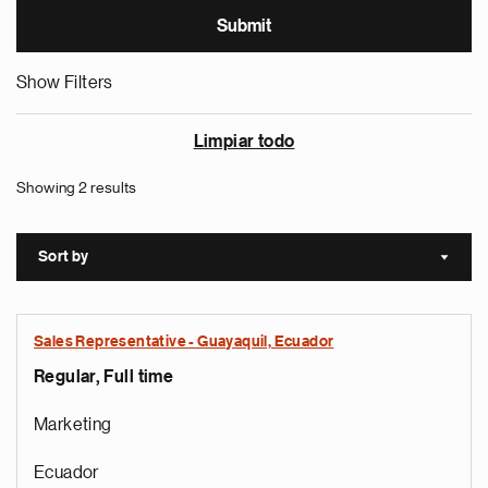
Show Filters
Limpiar todo
Showing 2 results
Sort by
Sort a
Sales Representative - Guayaquil, Ecuador
Regular, Full time
Marketing
Ecuador