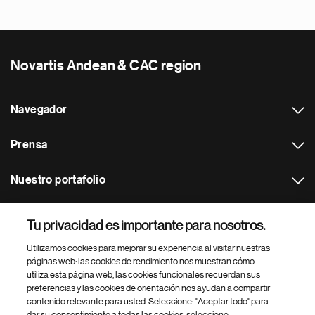
Novartis Andean & CAC region
Navegador
Prensa
Nuestro portafolio
Otras webs
Tu privacidad es importante para nosotros.
Utilizamos cookies para mejorar su experiencia al visitar nuestras
Footer Site Search
páginas web: las cookies de rendimiento nos muestran cómo
utiliza esta página web, las cookies funcionales recuerdan sus
preferencias y las cookies de orientación nos ayudan a compartir
contenido relevante para usted. Seleccione: "Aceptar todo" para
dar su consentimiento a todas las cookies, seleccione