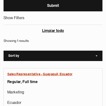
Show Filters
Limpiar todo
Showing 1 results
Sort by
Sort a
Sales Representative - Guayaquil, Ecuador
Regular, Full time
Marketing
Ecuador