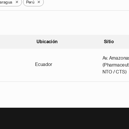
aragua
Perú
X
X
Ubicación
Sitio
scendente
Av. Amazona
Ecuador
(Pharmaceuti
NTO / CTS)