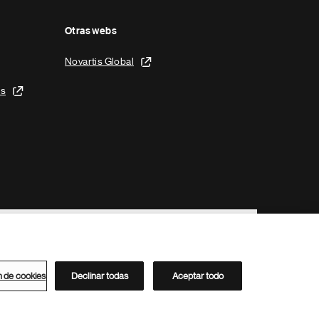
Otras webs
Novartis Global
is
n de cookies
Declinar todas
Aceptar todo
Directorio de Novartis
Este sitio está dirigido al público del clúster ACC