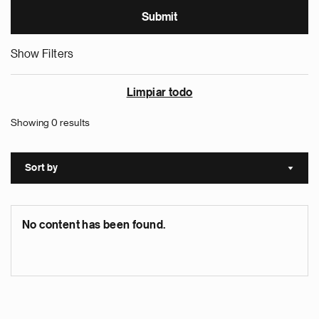
Show Filters
Limpiar todo
Showing 0 results
Sort by
Sort a
No content has been found.