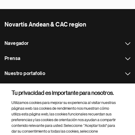
Novartis Andean & CAC region
Navegador
Prensa
Nuestro portafolio
Otras webs
Tu privacidad es importante para nosotros.
Utilizamos cookies para mejorar su experiencia al visitar nuestras
Footer Site Search
páginas web: las cookies de rendimiento nos muestran cómo
utiliza esta página web, las cookies funcionales recuerdan sus
preferencias y las cookies de orientación nos ayudan a compartir
contenido relevante para usted. Seleccione: "Aceptar todo" para
dar su consentimiento a todas las cookies, seleccione