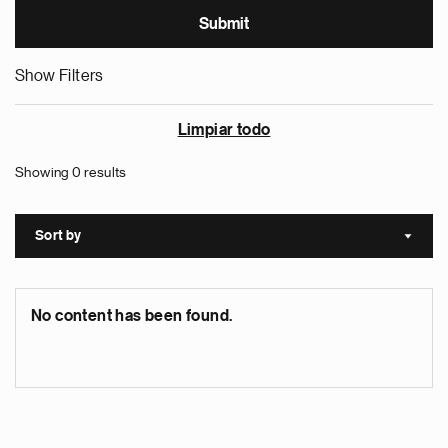
Show Filters
Limpiar todo
Showing 0 results
Sort by
Sort a
No content has been found.