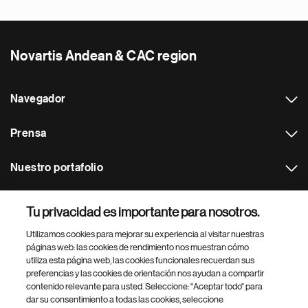
Novartis Andean & CAC region
Navegador
Prensa
Nuestro portafolio
Otras webs
Tu privacidad es importante para nosotros.
Utilizamos cookies para mejorar su experiencia al visitar nuestras
Footer Site Search
páginas web: las cookies de rendimiento nos muestran cómo
utiliza esta página web, las cookies funcionales recuerdan sus
preferencias y las cookies de orientación nos ayudan a compartir
contenido relevante para usted. Seleccione: "Aceptar todo" para
dar su consentimiento a todas las cookies, seleccione