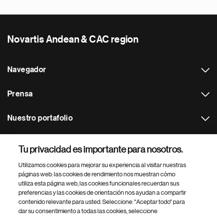
Novartis Andean & CAC region
Navegador
Prensa
Nuestro portafolio
Otras webs
Tu privacidad es importante para nosotros.
Utilizamos cookies para mejorar su experiencia al visitar nuestras
Footer Site Search
páginas web: las cookies de rendimiento nos muestran cómo
utiliza esta página web, las cookies funcionales recuerdan sus
preferencias y las cookies de orientación nos ayudan a compartir
contenido relevante para usted. Seleccione: "Aceptar todo" para
dar su consentimiento a todas las cookies, seleccione