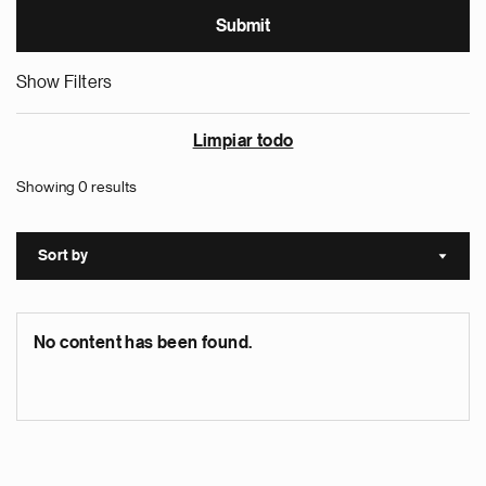
Show Filters
Limpiar todo
Showing 0 results
Sort by
Sort a
No content has been found.