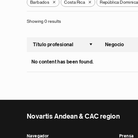
Barbados
Costa Rica
República Dominic
X
X
Showing 0 results
Título profesional
Negocio
Ordenar a
No content has been found.
Novartis Andean & CAC region
Navegador
Prensa