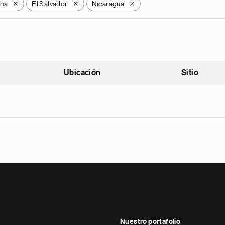
ana
El Salvador
Nicaragua
X
X
X
Ubicación
Sitio
scendente
Nuestro portafolio