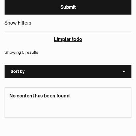
Show Filters
Limpiar todo
Showing 0 results
Sort by
Sort a
No content has been found.