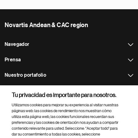
Novartis Andean & CAC region
Navegador
Prensa
Nuestro portafolio
Otras webs
Tu privacidad es importante para nosotros.
Utilizamos cookies para mejorar su experiencia al visitar nuestras
Footer Site Search
páginas web: las cookies de rendimiento nos muestran cómo
utiliza esta página web, las cookies funcionales recuerdan sus
preferencias y las cookies de orientación nos ayudan a compartir
contenido relevante para usted. Seleccione: "Aceptar todo" para
dar su consentimiento a todas las cookies, seleccione