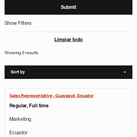
Show Filters
Limpiar todo
Showing 2 results
Sort by
Sort a
Sales Representative - Guayaquil, Ecuador
Regular, Full time
Marketing
Ecuador