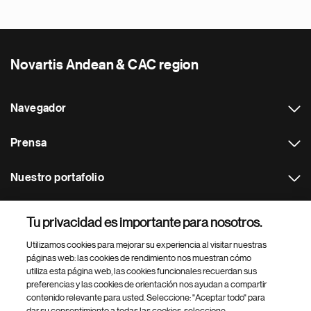
Novartis Andean & CAC region
Navegador
Prensa
Nuestro portafolio
Otras webs
Tu privacidad es importante para nosotros.
Utilizamos cookies para mejorar su experiencia al visitar nuestras
Footer Site Search
páginas web: las cookies de rendimiento nos muestran cómo
utiliza esta página web, las cookies funcionales recuerdan sus
preferencias y las cookies de orientación nos ayudan a compartir
contenido relevante para usted. Seleccione: "Aceptar todo" para
dar su consentimiento a todas las cookies, seleccione