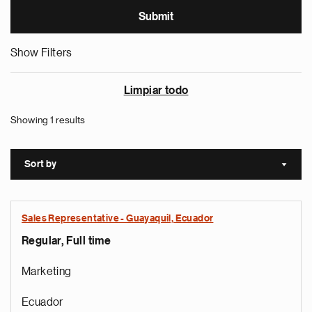
Show Filters
Limpiar todo
Showing 1 results
Sort by
Sort a
Sales Representative - Guayaquil, Ecuador
Regular, Full time
Marketing
Ecuador