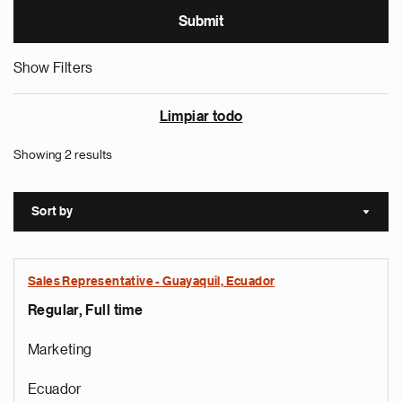
Show Filters
Limpiar todo
Showing 2 results
Sort by
Sort a
Sales Representative - Guayaquil, Ecuador
Regular, Full time
Marketing
Ecuador