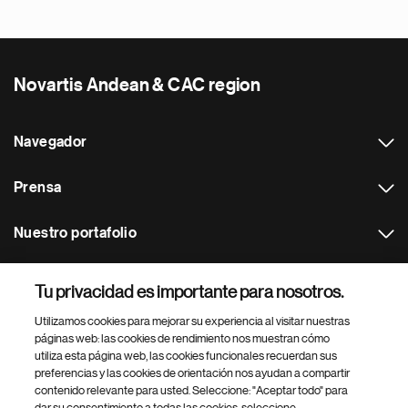
Novartis Andean & CAC region
Navegador
Prensa
Nuestro portafolio
Otras webs
Tu privacidad es importante para nosotros.
Utilizamos cookies para mejorar su experiencia al visitar nuestras
Footer Site Search
páginas web: las cookies de rendimiento nos muestran cómo
utiliza esta página web, las cookies funcionales recuerdan sus
preferencias y las cookies de orientación nos ayudan a compartir
contenido relevante para usted. Seleccione: "Aceptar todo" para
dar su consentimiento a todas las cookies, seleccione