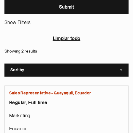
Show Filters
Limpiar todo
Showing 2 results
Sort by
Sort a
Sales Representative - Guayaquil, Ecuador
Regular, Full time
Marketing
Ecuador