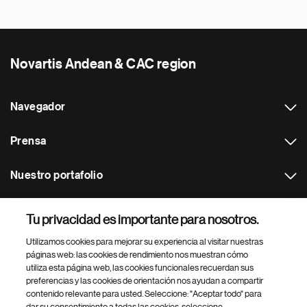
Novartis Andean & CAC region
Navegador
Prensa
Nuestro portafolio
Otras webs
Tu privacidad es importante para nosotros.
Utilizamos cookies para mejorar su experiencia al visitar nuestras
Footer Site Search
páginas web: las cookies de rendimiento nos muestran cómo
utiliza esta página web, las cookies funcionales recuerdan sus
preferencias y las cookies de orientación nos ayudan a compartir
contenido relevante para usted. Seleccione: "Aceptar todo" para
dar su consentimiento a todas las cookies, seleccione