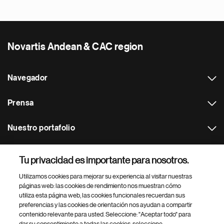
Novartis Andean & CAC region
Navegador
Prensa
Nuestro portafolio
Otras webs
Tu privacidad es importante para nosotros.
Utilizamos cookies para mejorar su experiencia al visitar nuestras
Footer Site Search
páginas web: las cookies de rendimiento nos muestran cómo
utiliza esta página web, las cookies funcionales recuerdan sus
preferencias y las cookies de orientación nos ayudan a compartir
contenido relevante para usted. Seleccione: "Aceptar todo" para
dar su consentimiento a todas las cookies, seleccione