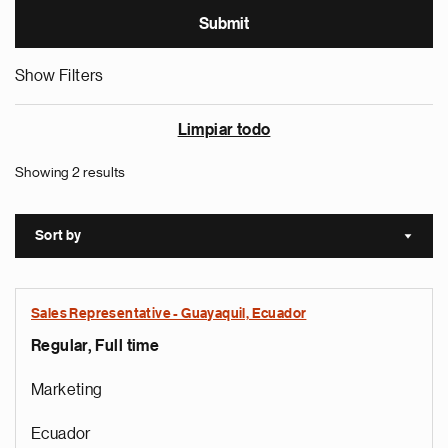
Show Filters
Limpiar todo
Showing 2 results
Sort by
Sort a
Sales Representative - Guayaquil, Ecuador
Regular, Full time
Marketing
Ecuador