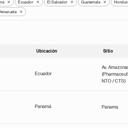
ana
Ecuador
El Salvador
Guatemala
Hondur
X
X
X
X
Venezuela
X
Ubicación
Sitio
scendente
Av. Amazona
Ecuador
(Pharmaceuti
NTO / CTS)
Panamá
Panama