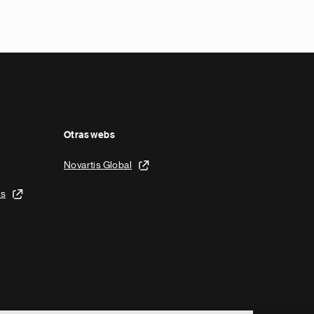
Otras webs
Novartis Global
is