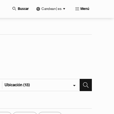
Candean | es
Buscar
Menú
Ubicación (13)