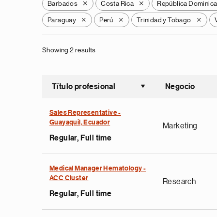
Barbados
Costa Rica
República Dominic
X
X
Paraguay
Perú
Trinidad y Tobago
X
X
X
Showing 2 results
Título profesional
Negocio
Ordenar a
Sales Representative -
Guayaquil, Ecuador
Marketing
Regular, Full time
Medical Manager Hematology -
ACC Cluster
Research
Regular, Full time