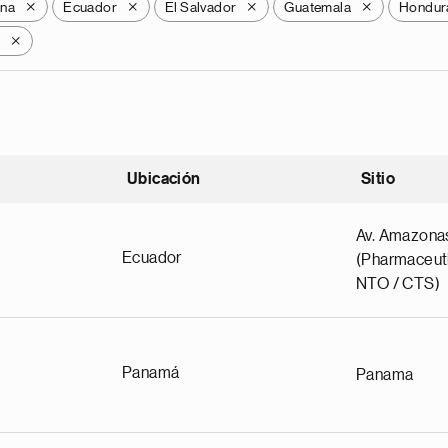
ana
Ecuador
El Salvador
Guatemala
Hondur
X
X
X
X
a
X
Ubicación
Sitio
scendente
Av. Amazona
Ecuador
(Pharmaceuti
NTO / CTS)
Panamá
Panama