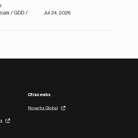
s
cals / GDD /
Jul 24, 2026
Otras webs
Novartis Global
is