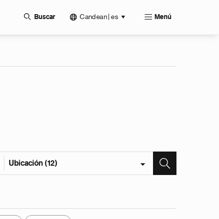
Candean | es
Buscar
Menú
Ubicación (12)