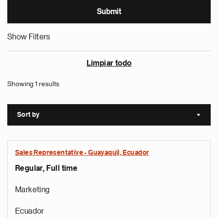
Show Filters
Limpiar todo
Showing 1 results
Sort by
Sort a
Sales Representative - Guayaquil, Ecuador
Regular, Full time
Marketing
Ecuador