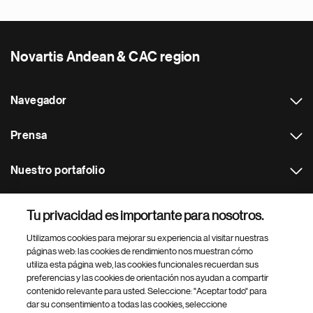
Novartis Andean & CAC region
Navegador
Prensa
Nuestro portafolio
Otras webs
Tu privacidad es importante para nosotros.
Utilizamos cookies para mejorar su experiencia al visitar nuestras
Footer Site Search
páginas web: las cookies de rendimiento nos muestran cómo
utiliza esta página web, las cookies funcionales recuerdan sus
preferencias y las cookies de orientación nos ayudan a compartir
contenido relevante para usted. Seleccione: "Aceptar todo" para
dar su consentimiento a todas las cookies, seleccione