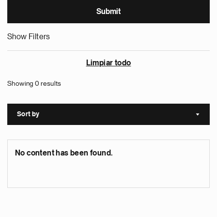
Show Filters
Limpiar todo
Showing 0 results
Sort by
Sort a
No content has been found.