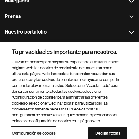
Navegador
Prensa
Nuestro portafolio
Otras webs
Tu privacidad es importante para nosotros.
Utilizamos cookies para mejorar su experiencia al visitar nuestras
Footer Site Search
páginas web: las cookies de rendimiento nos muestran cómo
utiliza esta página web, las cookies funcionales recuerdan sus
preferencias y las cookies de orientación nos ayudan a compartir
contenido relevante para usted. Seleccione: "Aceptar todo" para
dar su consentimiento a todas las cookies, seleccione
"Configuración de cookies" para administrar las diferentes
cookies o seleccione "Declinar todas" para utilizar solo las
cookies estrictamente necesarias. Puede cambiar su
Parte
© 2026 Novartis AG
configuración de cookies en cualquier momento presionando el
inferior
enlace de configuración de cookies en la página web.
Política de privacidad
Términos de uso
Accesibilidad
del
Configuración de cookies
Mapa del sitio
pie
Configuración de cookies
Declinar todas
de