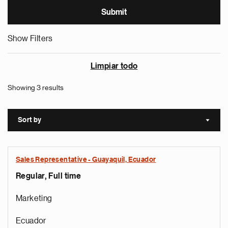
Show Filters
Limpiar todo
Showing 3 results
Sort by
Sort a
Sales Representative - Guayaquil, Ecuador
Regular, Full time
Marketing
Ecuador